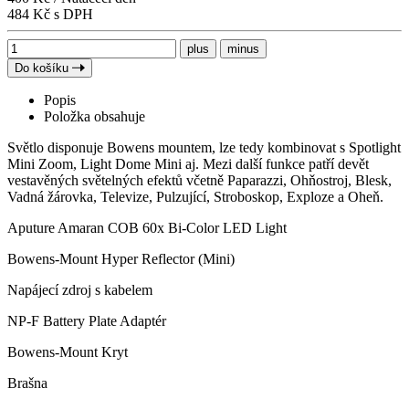
484 Kč s DPH
plus
minus
Do košíku
Popis
Položka obsahuje
Světlo disponuje Bowens mountem, lze tedy kombinovat s Spotlight
Mini Zoom, Light Dome Mini aj. Mezi další funkce patří devět
vestavěných světelných efektů včetně Paparazzi, Ohňostroj, Blesk,
Vadná žárovka, Televize, Pulzující, Stroboskop, Exploze a Oheň.
Aputure Amaran COB 60x Bi-Color LED Light
Bowens-Mount Hyper Reflector (Mini)
Napájecí zdroj s kabelem
NP-F Battery Plate Adaptér
Bowens-Mount Kryt
Brašna