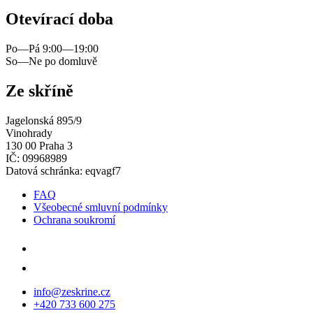
Otevírací doba
Po—Pá 9:00—19:00
So—Ne po domluvě
Ze skříně
Jagelonská 895/9
Vinohrady
130 00 Praha 3
IČ: 09968989
Datová schránka: eqvagf7
FAQ
Všeobecné smluvní podmínky
Ochrana soukromí
info@zeskrine.cz
+420 733 600 275