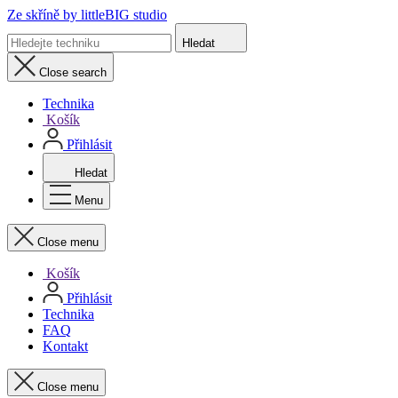
Ze skříně
by littleBIG studio
Hledat
Close search
Technika
Košík
Přihlásit
Hledat
Menu
Close menu
Košík
Přihlásit
Technika
FAQ
Kontakt
Close menu