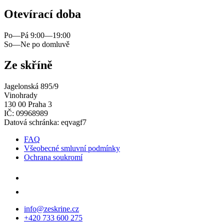
Otevírací doba
Po—Pá 9:00—19:00
So—Ne po domluvě
Ze skříně
Jagelonská 895/9
Vinohrady
130 00 Praha 3
IČ: 09968989
Datová schránka: eqvagf7
FAQ
Všeobecné smluvní podmínky
Ochrana soukromí
info@zeskrine.cz
+420 733 600 275