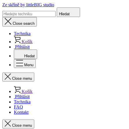
Ze skříně
by littleBIG studio
Hledat
Close search
Technika
Košík
Přihlásit
Hledat
Menu
Close menu
Košík
Přihlásit
Technika
FAQ
Kontakt
Close menu