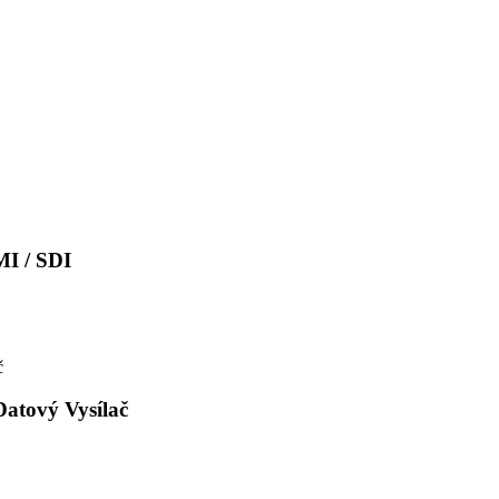
I / SDI
atový Vysílač