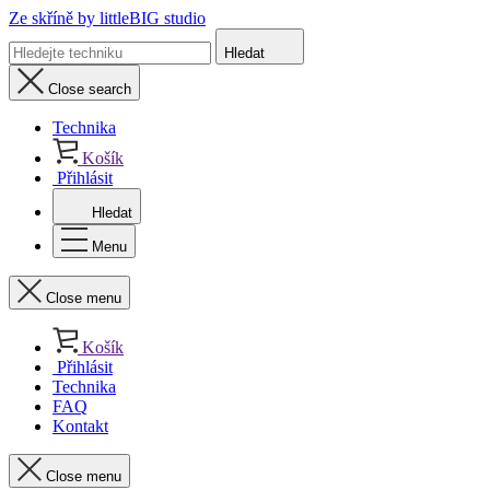
Ze skříně
by littleBIG studio
Hledat
Close search
Technika
Košík
Přihlásit
Hledat
Menu
Close menu
Košík
Přihlásit
Technika
FAQ
Kontakt
Close menu