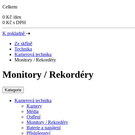
Celkem
0 Kč
/den
0 Kč s DPH
K pokladně
Ze skříně
Technika
Kamerová technika
Monitory / Rekordéry
Monitory / Rekordéry
Kategorie
Kamerová technika
Kamery
Média
Ostření
Monitory / Rekordéry
Baterie a napájení
Příslušenství