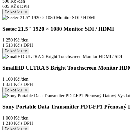
500 Kč
/den
605 Kč s DPH
Do košíku
Seetec 21.5" 1920 × 1080 Monitor SDI / HDMI
1 250 Kč
/den
1 513 Kč s DPH
Do košíku
SmallHD ULTRA 5 Bright Touchscreen Monitor HDM
1 100 Kč
/den
1 331 Kč s DPH
Do košíku
Sony Portable Data Transmitter PDT-FP1 Přenosný D
1 000 Kč
/den
1 210 Kč s DPH
Do košíku