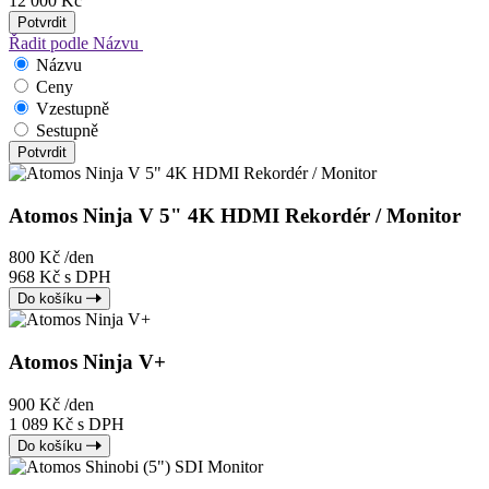
12 000 Kč
Potvrdit
Řadit podle
Názvu
Názvu
Ceny
Vzestupně
Sestupně
Potvrdit
Atomos Ninja V 5" 4K HDMI Rekordér / Monitor
800 Kč
/den
968 Kč s DPH
Do košíku
Atomos Ninja V+
900 Kč
/den
1 089 Kč s DPH
Do košíku