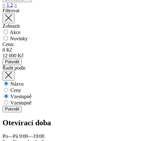
<
1
2
>
Filtrovat
Zobrazit:
Akce
Novinky
Cena:
0 Kč
12 000 Kč
Potvrdit
Řadit podle
Názvu
Ceny
Vzestupně
Vzestupně
Potvrdit
Otevírací doba
Po—Pá 9:00—19:00