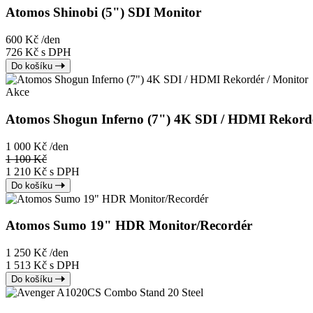
Atomos Shinobi (5") SDI Monitor
600 Kč
/den
726 Kč s DPH
Do košíku
Akce
Atomos Shogun Inferno (7") 4K SDI / HDMI Rekordé
1 000 Kč
/den
1 100 Kč
1 210 Kč s DPH
Do košíku
Atomos Sumo 19" HDR Monitor/Recordér
1 250 Kč
/den
1 513 Kč s DPH
Do košíku