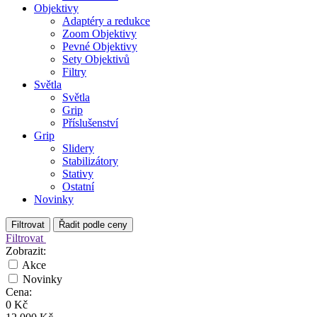
Objektivy
Adaptéry a redukce
Zoom Objektivy
Pevné Objektivy
Sety Objektivů
Filtry
Světla
Světla
Grip
Příslušenství
Grip
Slidery
Stabilizátory
Stativy
Ostatní
Novinky
Filtrovat
Řadit podle
ceny
Filtrovat
Zobrazit:
Akce
Novinky
Cena:
0 Kč